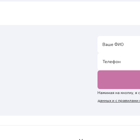
₽
мая на кнопку, я подтверждаю, что согласен с условиями обработки
₽
ональных данных и подтверждаю согласие на получение ответа, а также
комлен с правилами подготовки к исследованиям
мая на кнопку, я подтверждаю, что согласен с условиями обработки
ональных данных и подтверждаю согласие на получение ответа, а также
комлен с правилами подготовки к исследованиям
Нажимая на кнопку, я
данных и с правилам