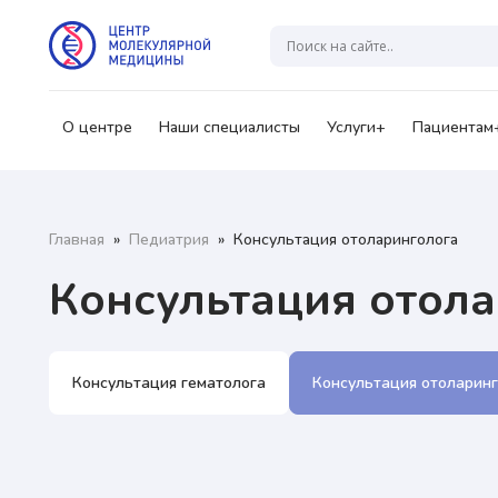
Гр
А
О центре
Наши специалисты
Услуги+
Пациентам
Ваш
Главная
»
Педиатрия
»
Консультация отоларинголога
Консультация отол
Консультация гематолога
Консультация отоларин