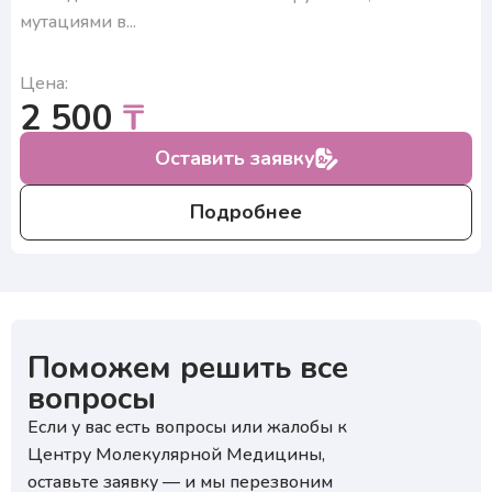
мутациями в...
₽
Цена:
Нажимая на кнопку, я подтверждаю, что согласен
2 500
₸
с условиями обработки персональных данных и
₽
подтверждаю согласие на получение ответа, а также
ознакомлен с правилами подготовки к исследованиям
Оставить заявку
Нажимая на кнопку, я подтверждаю, что согласен
с условиями обработки персональных данных и
подтверждаю согласие на получение ответа, а также
ознакомлен с правилами подготовки к исследованиям
Подробнее
Поможем решить все
вопросы
Если у вас есть вопросы или жалобы к
Центру Молекулярной Медицины,
оставьте заявку — и мы перезвоним