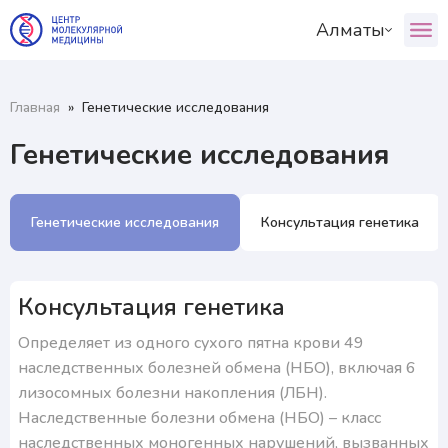
Алматы
ул. Айтиева, 130, Алматы
О центре
ул. Айтиева, 130, Алматы
Наши специалисты
График приёма врача:
Алматы
Астана
Шымкент
Главная
»
Генетические исследования
Услуги+
Алматы
Ваш пол:
Пациентам+
Генетические исследования
Туркестан
Атырау
Блог директора
Мужской
Женский
Астана
+7 (727) 346-46-46
Генетические исследования
Консультация генетика
RU
KZ
Шымкент
Консультация генетика
Атырау
Определяет из одного сухого пятна крови 49
наследственных болезней обмена (НБО), включая 6
лизосомных болезни накопления (ЛБН).
Наследственные болезни обмена (НБО) – класс
наследственных моногенных нарушений, вызванных