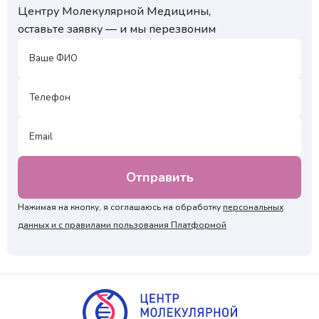
Центру Молекулярной Медицины,
оставьте заявку — и мы перезвоним
₽
Нажимая на кнопку, я подтверждаю, что согласен
с условиями обработки персональных данных и
₽
подтверждаю согласие на получение ответа, а также
ознакомлен с правилами подготовки к исследованиям
Нажимая на кнопку, я подтверждаю, что согласен
с условиями обработки персональных данных и
подтверждаю согласие на получение ответа, а также
ознакомлен с правилами подготовки к исследованиям
Нажимая на кнопку, я соглашаюсь на обработку
персональных
данных и с правилами пользования Платформой