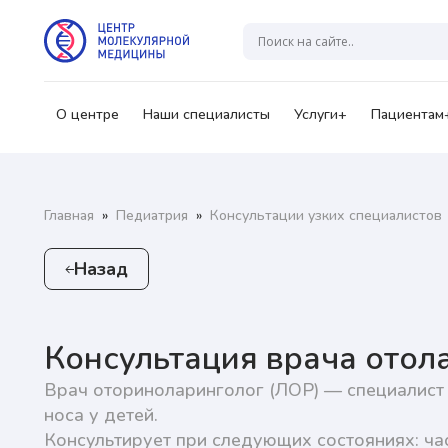
Гр
А
О центре
Наши специалисты
Услуги+
Пациентам
Ваш
Главная
»
Педиатрия
»
Консультации узких специалистов
Назад
Нажи
перс
озна
Консультация врача отол
Врач оториноларинголог (ЛОР) — специалист 
Нажи
носа у детей.
перс
озна
Консультирует при следующих состояниях: ча