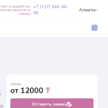
+7 (727) 346-46-
Сайт в разработке,
Алматы
опросам звоните по
46
номеру
О центре
Наши специалисты
Услуги+
Пациентам+
Блог руководителя
Лаборатория Natera
+7 (727) 346-46-46
RU
KZ
Цена:
от 12000
₸
и
Оставить заявку
ий